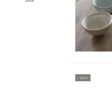
2019
< PREV