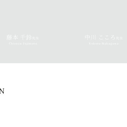
藤本 千鈴
中川 こころ
先生
先生
Chisuzu Fujimoto
Kokoro Nakagawa
N