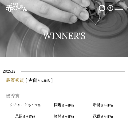
イベント・出張陶芸・体験陶芸は福岡市の陶芸教室赤ぴ
WINNER'S
2025.12
最優秀賞
[ 古薗
]
さん作品
優秀賞
リチャード
国場
新開
さん作品
さん作品
さん作品
長沼
梅林
武藤
さん作品
さん作品
さん作品