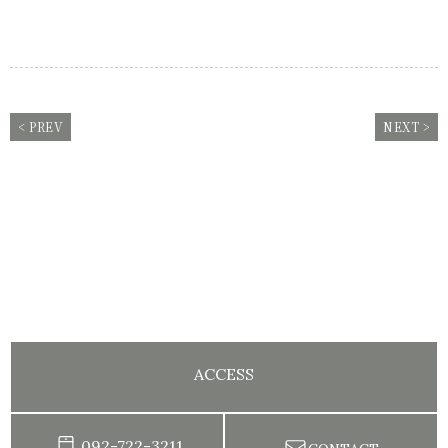
< PREV
NEXT >
ACCESS
092-722-3211