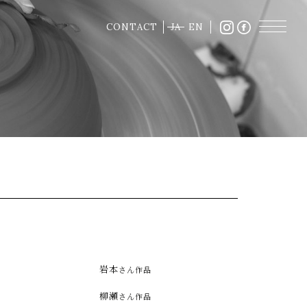
CONTACT
JA
EN
岩本
さん作品
柳瀬
さん作品