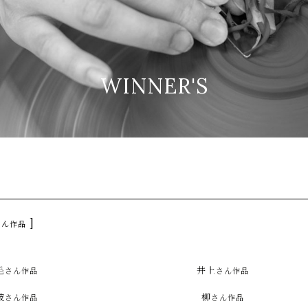
の陶芸教室赤ぴーまん
WINNER'S
]
さん作品
毛
井上
さん作品
さん作品
波
柳
さん作品
さん作品