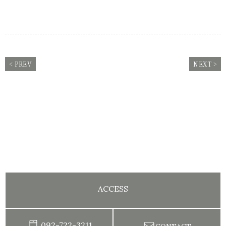
< PREV
NEXT >
ACCESS
092-722-3211