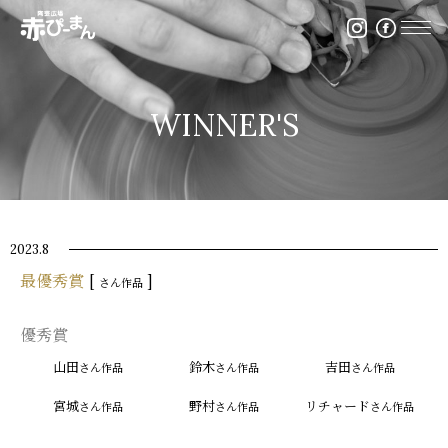
イベント・出張陶芸・体験陶芸は福岡市の陶芸教室赤ぴ
WINNER'S
2023.8
最優秀賞
[
]
さん作品
優秀賞
山田
鈴木
吉田
さん作品
さん作品
さん作品
宮城
野村
リチャード
さん作品
さん作品
さん作品