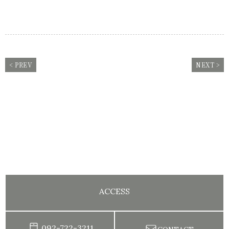
< PREV
NEXT >
ACCESS
092-722-3211