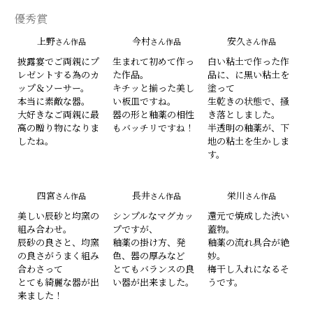
優秀賞
上野
今村
安久
さん作品
さん作品
さん作品
披露宴でご両親にプ
生まれて初めて作っ
白い粘土で作った作
レゼントする為のカ
た作品。
品に、に黒い粘土を
ップ＆ソーサー。
キチッと揃った美し
塗って
本当に素敵な器。
い板皿ですね。
生乾きの状態で、掻
大好きなご両親に最
器の形と釉薬の相性
き落としました。
高の贈り物になりま
もバッチリですね！
半透明の釉薬が、下
したね。
地の粘土を生かしま
す。
四宮
長井
栄川
さん作品
さん作品
さん作品
美しい辰砂と均窯の
シンプルなマグカッ
還元で焼成した渋い
組み合わせ。
プですが、
蓋物。
辰砂の良さと、均窯
釉薬の掛け方、発
釉薬の流れ具合が絶
の良さがうまく組み
色、器の厚みなど
妙。
合わさって
とてもバランスの良
梅干し入れになるそ
とても綺麗な器が出
い器が出来ました。
うです。
来ました！