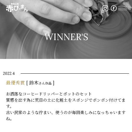
イベント・出張陶芸・体験陶芸は福岡市の陶芸教室赤ぴ
WINNER'S
2022.4
最優秀賞
[ 鈴木
]
さん作品
お洒落なコーヒードリッパーとポットのセット
質感を出す為に荒目の土に化粧土をスポンジでポンポン付けてま
す。
古い民家のような佇まい、使うのが毎回楽しみになっちゃいます
ね。