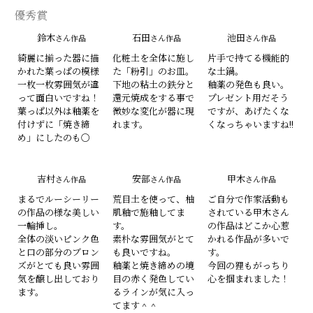
優秀賞
鈴木
石田
池田
さん作品
さん作品
さん作品
綺麗に揃った器に描
化粧土を全体に施し
片手で持てる機能的
かれた葉っぱの模様
た「粉引」のお皿。
な土鍋。
一枚一枚雰囲気が違
下地の粘土の鉄分と
釉薬の発色も良い。
って面白いですね！
還元焼成をする事で
プレゼント用だそう
葉っぱ以外は釉薬を
微妙な変化が器に現
ですが、あげたくな
付けずに「焼き締
れます。
くなっちゃいますね!!
め」にしたのも〇
吉村
安部
甲木
さん作品
さん作品
さん作品
まるでルーシーリー
荒目土を使って、柚
ご自分で作家活動も
の作品の様な美しい
肌釉で施釉してま
されている甲木さん
一輪挿し。
す。
の作品はどこか心惹
全体の淡いピンク色
素朴な雰囲気がとて
かれる作品が多いで
と口の部分のブロン
も良いですね。
す。
ズがとても良い雰囲
釉薬と焼き締めの境
今回の狸もがっちり
気を醸し出しており
目の赤く発色してい
心を掴まれました！
ます。
るラインが気に入っ
てます＾＾