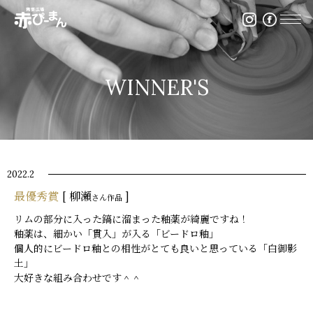
イベント・出張陶芸・体験陶芸は福岡市の陶芸教室赤ぴ
WINNER'S
2022.2
最優秀賞
[ 柳瀬
]
さん作品
リムの部分に入った鎬に溜まった釉薬が綺麗ですね！
釉薬は、細かい「貫入」が入る「ビードロ釉」
個人的にビードロ釉との相性がとても良いと思っている「白御影
土」
大好きな組み合わせです＾＾