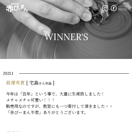
イベント・出張陶芸・体験陶芸は福岡市の陶芸教室赤ぴ
WINNER'S
2021.1
最優秀賞
[ 宅島
]
さん作品
今年は「丑年」という事で、大量に生産致しました！
メチャメチャ可愛い！！！
販売用なのですが、教室にも一つ寄付して頂きました＾＾
「赤ぴーまん牛君」ありがとうございます。