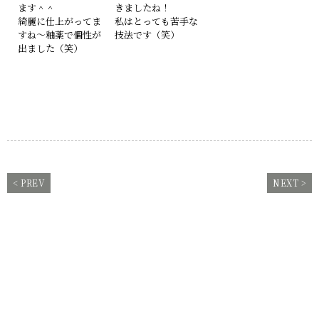
ます＾＾
きましたね！
綺麗に仕上がってま
私はとっても苦手な
すね～釉薬で個性が
技法です（笑）
出ました（笑）
< PREV
NEXT >