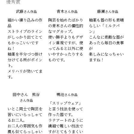
優秀賞
武藤
青木
藤瀬
さん作品
さん作品
さん作品
細かい練り込みの作
陶芸を始めたばかり
釉薬も器の形も素晴
品
の青木さんの個性的
らしい「ミルクパ
ストライプのライン
なマグカップ。
ン」
がしっかり出てとて
使い勝手よりもデザ
こんなに素敵な器が
もかっこいいです
イン重視ですが、使
あったら毎日の食事
ね！
ってみると以外に使
が
釉薬を半分づつ掛け
いやすかったりする
楽しみになっちゃい
分けてる所がポイン
ものです。
ますね！
ト。
メリハリが効いてま
す。
田中さん 熊谷
鴨池
さん作品
さん作品
「スリップウェア」
いとこ同士で陶芸を
と言う技法を使って
習いにいらっしゃて
作った器です。
るお二人。
ラテアートのように
お二人の雰囲気も作
繊細で難しい技法で
風も似てらっしゃい
すがとてもうまくい