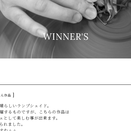
の陶芸教室赤ぴーまん
WINNER'S
]
さん作品
晴らしいランプシェイド。
躍するものですが、こちらの作品は
ェとして楽しむ事が出来ます。
られました。
すね＾＾