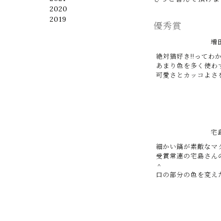
2020
2019
優秀賞
増
絶対猫好き!!ってわ
あまり色を多く使わ
可愛さとカッコよさ
宅
細かい鎬が素敵なマ
受賞常連の宅島さん
＾
口の部分の色を変え