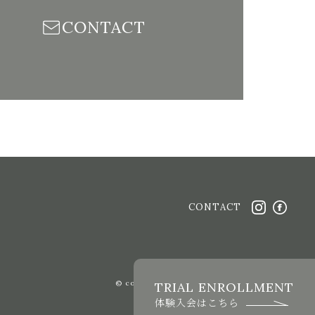
CONTACT
CONTACT
© copyright AKAPIMAN.All Right Reserved.
TRIAL ENROLLMENT
体験入会はこちら