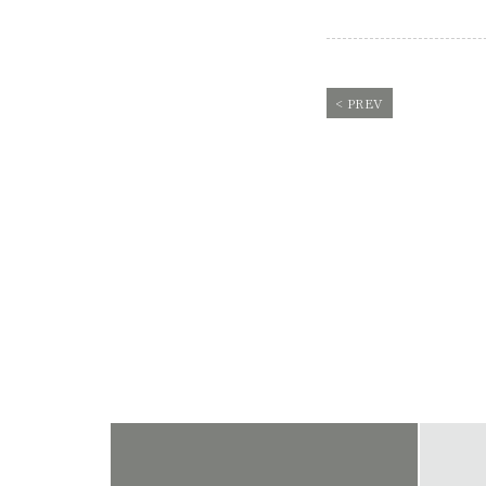
< PREV