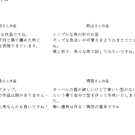
田
秋山
さん作品
さん作品
かる作品ですね。
シンプルな鳥の形のお皿
ず白と黒で纏めた所に
ポップな色合いが可愛さをよりひきたてて
を表現できています。
ね。
同じ形で、色々な色で試してみたいですね
島
鴇田
さん作品
さん作品
グカップ。
オーバルの器が欲しいけど丁度いい型がな
の作品は隙がありません＾
という事で自分で型を作って作成いたしま
た。
た所なんかも良いですね！
無い道具は作る！陶芸の基本ですw