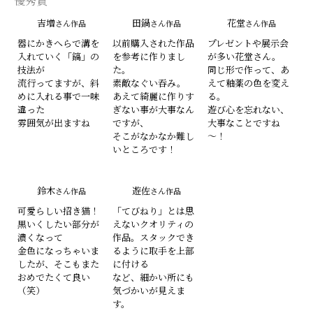
優秀賞
吉増
田鍋
花堂
さん作品
さん作品
さん作品
器にかきへらで溝を
以前購入された作品
プレゼントや展示会
入れていく「鎬」の
を参考に作りまし
が多い花堂さん。
技法が
た。
同じ形で作って、あ
流行ってますが、斜
素敵なぐい吞み。
えて釉薬の色を変え
めに入れる事で一味
あえて綺麗に作りす
る。
違った
ぎない事が大事なん
遊び心を忘れない、
雰囲気が出ますね
ですが、
大事なことですね
そこがなかなか難し
～！
いところです！
鈴木
遊佐
さん作品
さん作品
可愛らしい招き猫！
「てびねり」とは思
黒いくしたい部分が
えないクオリティの
濃くなって
作品。スタックでき
金色になっちゃいま
るように取手を上部
したが、そこもまた
に付ける
おめでたくて良い
など、細かい所にも
（笑）
気づかいが見えま
す。