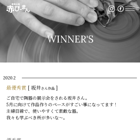
イベント・出張陶芸・体験陶芸は福岡市の陶芸教室赤ぴ
WINNER'S
2020.2
最優秀賞
[ 坂井
]
さん作品
ご自宅で陶器の展示会をされる坂井さん。
5月に向けて作品作りのペースがすごい事になってます！
主婦目線で、使いやすくて素敵な器。
我々も学ぶべき所が多いな～。