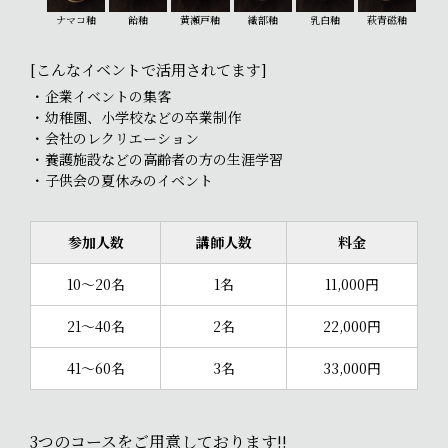
ナマコ釉
飴釉
黄瀬戸釉
織部釉
乳白釉
萩青磁釉
[こんなイベントで活用されてます]
企業イベントの集客
幼稚園、小学校などの卒業制作
会社のレクリエーション
養護施設などの高齢者の方の生涯学習
子供会の夏休みのイベント
参加人数
講師人数
料金
10～20名
1名
11,000円
21～40名
2名
22,000円
41～60名
3名
33,000円
3つのコースをご用意しております!!